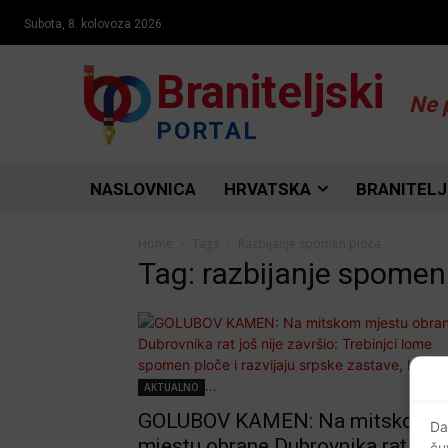
Subota, 8. kolovoza 2026.
Braniteljski
Ne 
PORTAL
NASLOVNICA
HRVATSKA
BRANITELJ
Home
Tags
Razbijanje spomen ploča
Tag: razbijanje spomen
AKTUALNO
GOLUBOV KAMEN: Na mitskom
Da
mjestu obrane Dubrovnika rat još
ču