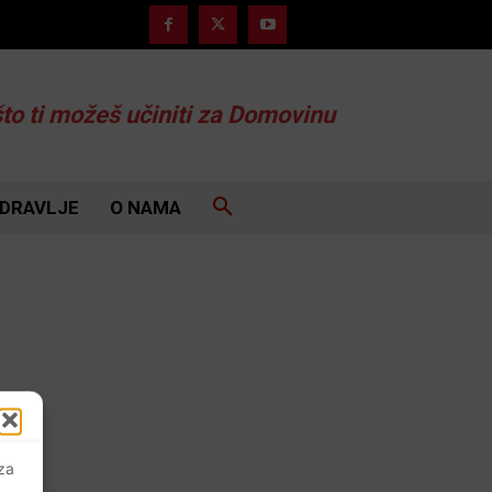
što ti možeš učiniti za Domovinu
DRAVLJE
O NAMA
 za