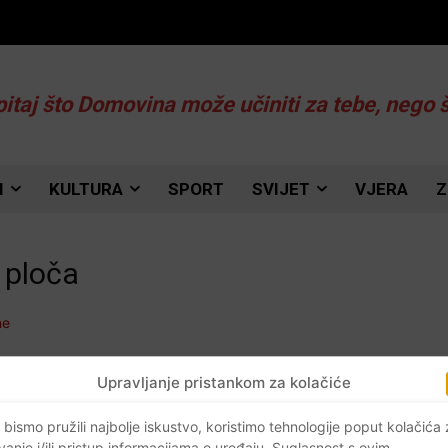
pitaj što Domovina može učiniti za tebe, nego 
I
KULTURA
SPORT
SVIJET
VJERA
Z
 ploča
Upravljanje pristankom za kolačiće
 bismo pružili najbolje iskustvo, koristimo tehnologije poput kolačića
vanje i/ili pristup informacijama o uređaju. Suglasnost s ovim