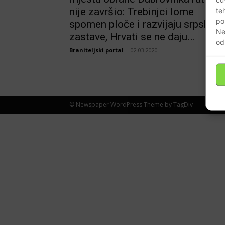
nije završio: Trebinjci lome
te
po
spomen ploče i razvijaju srpske
Ne
zastave, Hrvati se ne daju…
od
Braniteljski portal
-
02.03.2020
© Newspaper WordPress Theme by TagDiv