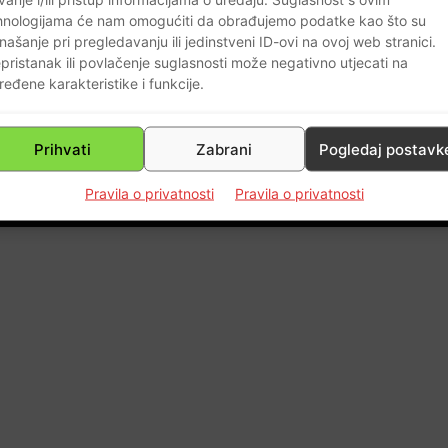
hnologijama će nam omogućiti da obrađujemo podatke kao što su
našanje pri pregledavanju ili jedinstveni ID-ovi na ovoj web stranici.
pristanak ili povlačenje suglasnosti može negativno utjecati na
ređene karakteristike i funkcije.
0
Prihvati
Zabrani
Pogledaj postavk
Pravila o privatnosti
Pravila o privatnosti