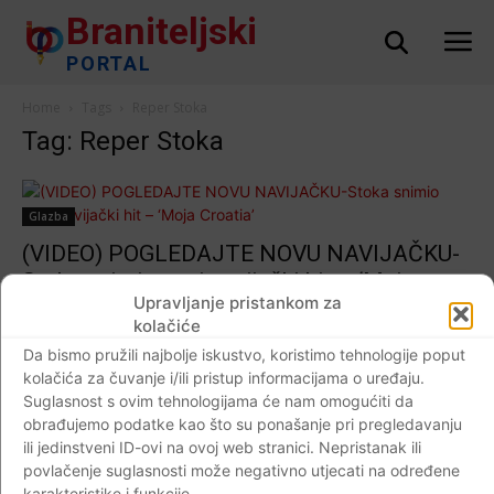
Braniteljski
PORTAL
Home
Tags
Reper Stoka
Tag: Reper Stoka
Glazba
(VIDEO) POGLEDAJTE NOVU NAVIJAČKU-
Stoka snimio novi navijački hit – ‘Moja
Upravljanje pristankom za
Croatia’
kolačiće
Braniteljski portal
-
25.05.2018
0
Da bismo pružili najbolje iskustvo, koristimo tehnologije poput
kolačića za čuvanje i/ili pristup informacijama o uređaju.
Suglasnost s ovim tehnologijama će nam omogućiti da
obrađujemo podatke kao što su ponašanje pri pregledavanju
ili jedinstveni ID-ovi na ovoj web stranici. Nepristanak ili
Impressum
Kontaktirajte nas
Pravila o privatnosti
povlačenje suglasnosti može negativno utjecati na određene
© Newspaper WordPress Theme by TagDiv
karakteristike i funkcije.