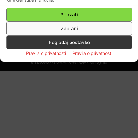
pogađa u lice, kako mu zatiljne kosti lete na
sve strane…
Prihvati
Braniteljski portal
-
07.02.2022
0
Zabrani
Pogledaj postavke
Impressum
Kontaktirajte nas
Pravila o privatnosti
Pravila o privatnosti
Pravila o privatnosti
© Newspaper WordPress Theme by TagDiv