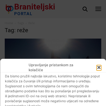
Braniteljski
PORTAL
Home
Tags
Reže
Tag: reže
Upravljanje pristankom za
kolačiće
Da bismo pružili najbolje iskustvo, koristimo tehnologije poput
kolačića za čuvanje i/ili pristup informacijama o uređaju.
Suglasnost s ovim tehnologijama će nam omogućiti da
Svjedoci vremena
obrađujemo podatke kao što su ponašanje pri pregledavanju
ili jedinstveni ID-ovi na ovoj web stranici. Nepristanak ili
Od tamo se križ ovaj ne vidi.. ..od tamo nije
povlačenje suglasnosti može negativno utjecati na određene
moguće vidjeti Josu našega kako ga rafal
karakteristike i funkcije.