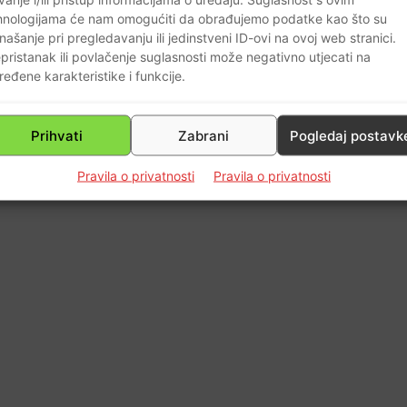
hnologijama će nam omogućiti da obrađujemo podatke kao što su
našanje pri pregledavanju ili jedinstveni ID-ovi na ovoj web stranici.
0
pristanak ili povlačenje suglasnosti može negativno utjecati na
ređene karakteristike i funkcije.
Prihvati
Zabrani
Pogledaj postavk
Pravila o privatnosti
Pravila o privatnosti