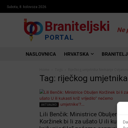
Subota, 8. kolovoza 2026.
Braniteljski
Ne 
PORTAL
NASLOVNICA
HRVATSKA
BRANITELJ
Home
Tags
Riječkog umjetnika Nemanje Cvijanov
Tag: riječkog umjetnik
AKTUALNO
Lili Benčik: Ministrice Obuljen
Koržinek bi li za ušato U ili kukast
Da
ču