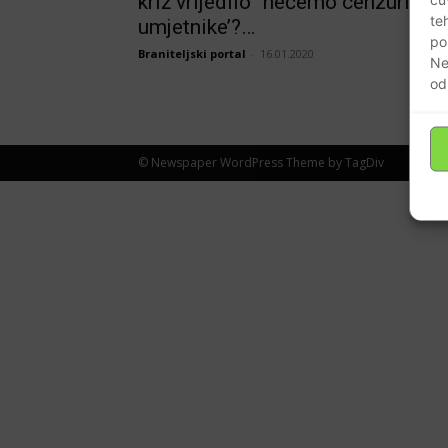
križ vrijedilo” nećemo cenzurirati
te
umjetnike’?…
po
Braniteljski portal
-
16.01.2020
Ne
od
© Newspaper WordPress Theme by TagDiv