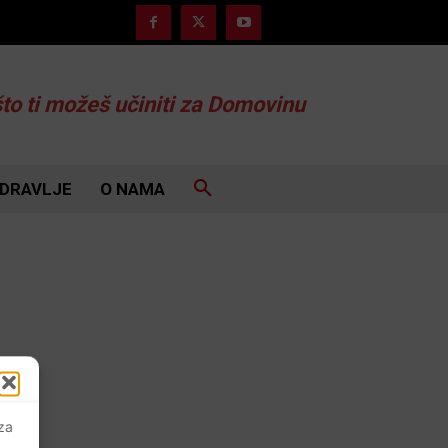
što ti možeš učiniti za Domovinu
DRAVLJE
O NAMA
 za