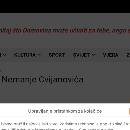
pitaj što Domovina može učiniti za tebe, nego 
I
KULTURA
SPORT
SVIJET
VJERA
Z
ića
a Nemanje Cvijanovića
Upravljanje pristankom za kolačiće
i
 bismo pružili najbolje iskustvo, koristimo tehnologije poput kolačića
vanje i/ili pristup informacijama o uređaju. Suglasnost s ovim