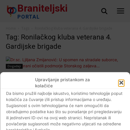
Braniteljski
PORTAL
Home
Tags
Ronilačkog kluba veterana 4. Gardijske brigade
Tag: Ronilačkog kluba veterana 4.
Gardijske brigade
Događaji
Dr.sc. Ljiljana Zmijanović: U spomen na
Upravljanje pristankom za
stradale suborce, ratni veterani očistili
kolačiće
podmorje Stonskog zaljeva…
Da bismo pružili najbolje iskustvo, koristimo tehnologije poput
Braniteljski portal
-
25.03.2019
2
kolačića za čuvanje i/ili pristup informacijama o uređaju.
Suglasnost s ovim tehnologijama će nam omogućiti da
obrađujemo podatke kao što su ponašanje pri pregledavanju
ili jedinstveni ID-ovi na ovoj web stranici. Nepristanak ili
povlačenje suglasnosti može negativno utjecati na određene
Impressum
Kontaktirajte nas
Pravila o privatnosti
karakteristike i funkcije.