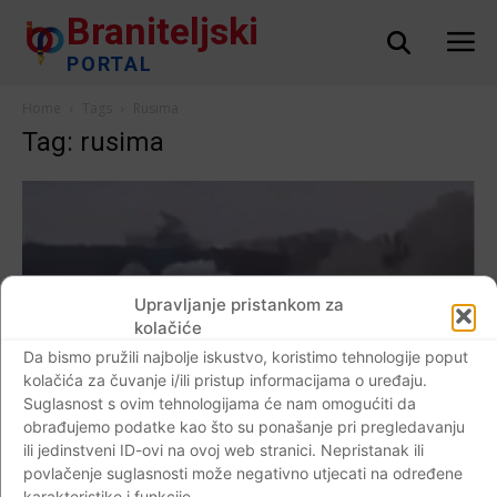
Braniteljski
PORTAL
Home
Tags
Rusima
Tag: rusima
Upravljanje pristankom za
kolačiće
Da bismo pružili najbolje iskustvo, koristimo tehnologije poput
kolačića za čuvanje i/ili pristup informacijama o uređaju.
Suglasnost s ovim tehnologijama će nam omogućiti da
obrađujemo podatke kao što su ponašanje pri pregledavanju
ili jedinstveni ID-ovi na ovoj web stranici. Nepristanak ili
AKTUALNO
povlačenje suglasnosti može negativno utjecati na određene
karakteristike i funkcije.