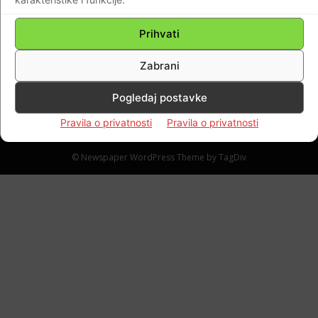
VIDEO U Barishevki je dignut u zrak most
nakon što ga je prošla ruska kolona. Put za
Prihvati
bijeg Rusima je onemogućen.
Braniteljski portal
-
02.03.2022
0
Zabrani
Pogledaj postavke
Pravila o privatnosti
Pravila o privatnosti
Impressum
Kontaktirajte nas
Pravila o privatnosti
© Newspaper WordPress Theme by TagDiv