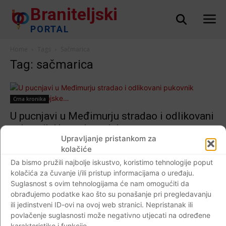
Braniteljski
PORTAL
Home
Tags
Sačmarica
Tag: sačmarica
Crna kronika
U pucnjavi u Međimurju stradao i odlikovani
pukovnik Hrvatske vojske…
Upravljanje pristankom za
Braniteljski portal
-
04.05.2020
0
kolačiće
Da bismo pružili najbolje iskustvo, koristimo tehnologije poput
kolačića za čuvanje i/ili pristup informacijama o uređaju.
Suglasnost s ovim tehnologijama će nam omogućiti da
Impressum
Kontaktirajte nas
Pravila o privatnosti
obrađujemo podatke kao što su ponašanje pri pregledavanju
ili jedinstveni ID-ovi na ovoj web stranici. Nepristanak ili
© Newspaper WordPress Theme by TagDiv
povlačenje suglasnosti može negativno utjecati na određene
karakteristike i funkcije.