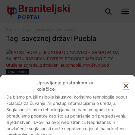
Braniteljski
PORTAL
Home
Tags
Saveznoj državi Puebla
Tag: saveznoj državi Puebla
Crna kronika
KATASTROFA U JEDNOM OD NAJVEĆIH
Upravljanje pristankom za
GRADOVA NA SVIJETU: RAZORAN
kolačiće
POTRES POGODIO MEXICO CITY Urušene
Da bismo pružili najbolje iskustvo, koristimo tehnologije poput
kolačića za čuvanje i/ili pristup informacijama o uređaju.
zgrade, zdrobljeni automobili, mnoštvo pod
Suglasnost s ovim tehnologijama će nam omogućiti da
ruševinama
obrađujemo podatke kao što su ponašanje pri pregledavanju
Braniteljski portal
-
20.09.2017
0
ili jedinstveni ID-ovi na ovoj web stranici. Nepristanak ili
povlačenje suglasnosti može negativno utjecati na određene
karakteristike i funkcije.