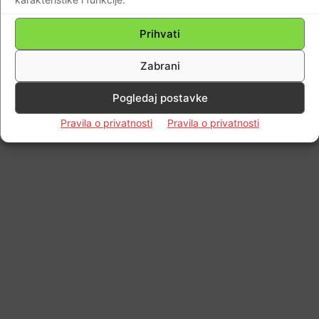
Prihvati
Impressum
Kontaktirajte nas
Pravila o privatnosti
© Newspaper WordPress Theme by TagDiv
Zabrani
Pogledaj postavke
Pravila o privatnosti
Pravila o privatnosti