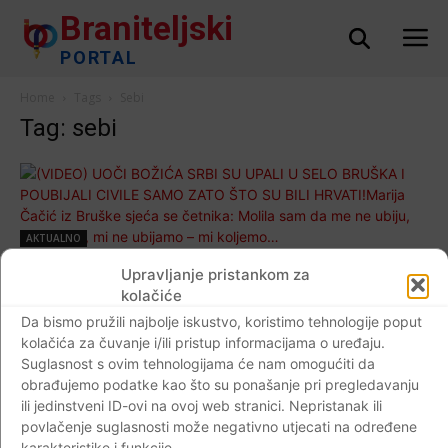
Braniteljski
PORTAL
Home
Tags
Sebi
Tag: sebi
AKTUALNO
(VIDEO) UOČI BOŽIĆA SRBI SU UPALI U
Upravljanje pristankom za
SELO BRUŠKA I POUBIJALI CIVILE SAMO
kolačiće
ZATO ŠTO SU BILI HRVATI!Marija Čačić iz
Da bismo pružili najbolje iskustvo, koristimo tehnologije poput
kolačića za čuvanje i/ili pristup informacijama o uređaju.
Bruške sjeća se četnika: Molila sam da me
Suglasnost s ovim tehnologijama će nam omogućiti da
ne ubiju, rekli su mi, mi ne ubijamo – mi
obrađujemo podatke kao što su ponašanje pri pregledavanju
koljemo…
ili jedinstveni ID-ovi na ovoj web stranici. Nepristanak ili
Braniteljski portal
-
20.12.2021
0
povlačenje suglasnosti može negativno utjecati na određene
karakteristike i funkcije.