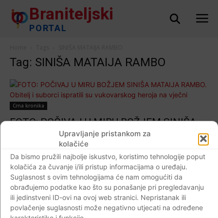
Braniteljski
PORTAL
Home
Tags
SINIŠA MATAIJA RAMBO
Tag: SINIŠA MATAIJA RAMBO
Crna kronika
FOTO: POČIVAJ U MIRU BOŽJEM SINIŠA
MATAIJA RAMBO. Obitelj i suborci ispratili
Upravljanje pristankom za
kolačiće
su vukovarskog heroja na vječni počinak…
Da bismo pružili najbolje iskustvo, koristimo tehnologije poput
Braniteljski portal
-
14.05.2020
0
kolačića za čuvanje i/ili pristup informacijama o uređaju.
Suglasnost s ovim tehnologijama će nam omogućiti da
obrađujemo podatke kao što su ponašanje pri pregledavanju
ili jedinstveni ID-ovi na ovoj web stranici. Nepristanak ili
povlačenje suglasnosti može negativno utjecati na određene
Impressum
Kontaktirajte nas
Pravila o privatnosti
karakteristike i funkcije.