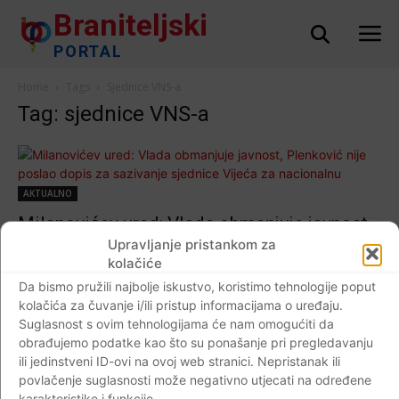
Braniteljski
PORTAL
Home
Tags
Sjednice VNS-a
Tag: sjednice VNS-a
AKTUALNO
Milanovićev ured: Vlada obmanjuje javnost,
Plenković nije poslao dopis za sazivanje
Upravljanje pristankom za
kolačiće
sjednice Vijeća za nacionalnu sigurnost
Da bismo pružili najbolje iskustvo, koristimo tehnologije poput
Braniteljski portal
-
08.11.2020
0
kolačića za čuvanje i/ili pristup informacijama o uređaju.
Suglasnost s ovim tehnologijama će nam omogućiti da
obrađujemo podatke kao što su ponašanje pri pregledavanju
ili jedinstveni ID-ovi na ovoj web stranici. Nepristanak ili
povlačenje suglasnosti može negativno utjecati na određene
Impressum
Kontaktirajte nas
Pravila o privatnosti
karakteristike i funkcije.