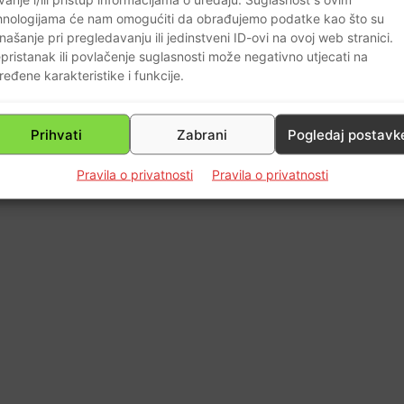
hnologijama će nam omogućiti da obrađujemo podatke kao što su
našanje pri pregledavanju ili jedinstveni ID-ovi na ovoj web stranici.
pristanak ili povlačenje suglasnosti može negativno utjecati na
0
ređene karakteristike i funkcije.
Prihvati
Zabrani
Pogledaj postavk
Pravila o privatnosti
Pravila o privatnosti