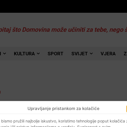
pitaj što Domovina može učiniti za tebe, nego 
I
KULTURA
SPORT
SVIJET
VJERA
Z
Upravljanje pristankom za kolačiće
 bismo pružili najbolje iskustvo, koristimo tehnologije poput kolačića
vanje i/ili pristup informacijama o uređaju. Suglasnost s ovim