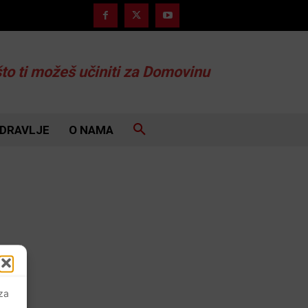
što ti možeš učiniti za Domovinu
DRAVLJE
O NAMA
 za