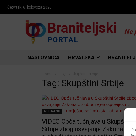
Četvrtak, 6. kolovoza 2026.
Braniteljski
Ne 
PORTAL
NASLOVNICA
HRVATSKA
BRANITELJ
Home
Tags
Skupštini Srbije
Tag: Skupštini Srbije
AKTUALNO
VIDEO Opća tučnjava u Skupštini
Srbije zbog usvajanje Zakona o
Da
ču