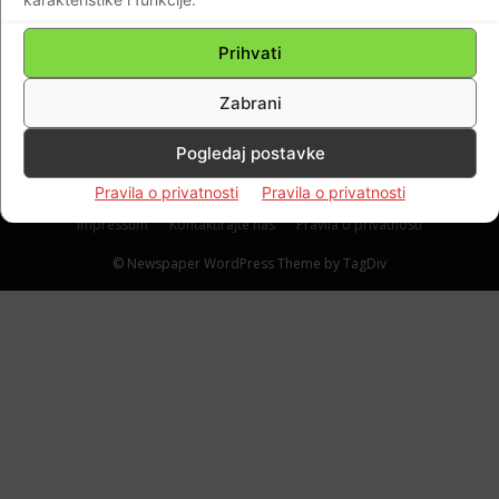
AFERA SMS: DORH Odbacio kaznenu
prijavu protiv Milijana Brkića, brata mu Joze
Prihvati
i Blaža Curića…
Zabrani
Braniteljski portal
-
11.11.2019
0
Pogledaj postavke
Pravila o privatnosti
Pravila o privatnosti
Impressum
Kontaktirajte nas
Pravila o privatnosti
© Newspaper WordPress Theme by TagDiv