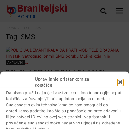
Braniteljski
PORTAL
Home
Tags
SMS
Tag: SMS
AKTUALNO
POLICIJA DEMANTIRALA DA PRATI
MOBITELE GRAĐANA: Hrvatski vatrogasci
Upravljanje pristankom za
kolačiće
primili SMS poruku MUP-a koja ih je
Da bismo pružili najbolje iskustvo, koristimo tehnologije poput
uznemirila…
kolačića za čuvanje i/ili pristup informacijama o uređaju.
Braniteljski portal
-
17.04.2020
0
Suglasnost s ovim tehnologijama će nam omogućiti da
obrađujemo podatke kao što su ponašanje pri pregledavanju
ili jedinstveni ID-ovi na ovoj web stranici. Nepristanak ili
povlačenje suglasnosti može negativno utjecati na određene
AKTUALNO
karakteristike i funkcije.