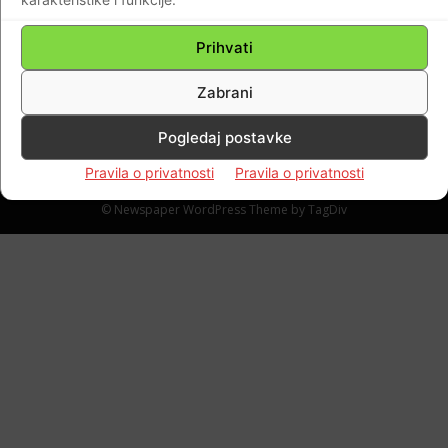
na religijskim studijima jer je argumentirao
da postoje samo dva spola!
Prihvati
Braniteljski portal
-
14.03.2018
6
Zabrani
Pogledaj postavke
Pravila o privatnosti
Pravila o privatnosti
Impressum
Kontaktirajte nas
Pravila o privatnosti
© Newspaper WordPress Theme by TagDiv