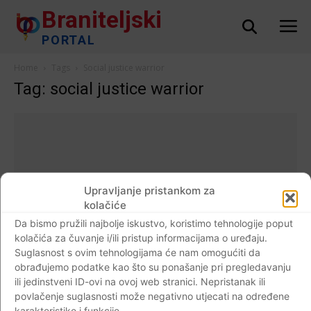
Braniteljski
PORTAL
Home
Tags
Social justice warrior
Tag: social justice warrior
Upravljanje pristankom za
kolačiće
Da bismo pružili najbolje iskustvo, koristimo tehnologije poput
kolačića za čuvanje i/ili pristup informacijama o uređaju.
Suglasnost s ovim tehnologijama će nam omogućiti da
obrađujemo podatke kao što su ponašanje pri pregledavanju
ili jedinstveni ID-ovi na ovoj web stranici. Nepristanak ili
Događaji
povlačenje suglasnosti može negativno utjecati na određene
Student izbačen s predavanja o kršćanstvu
karakteristike i funkcije.