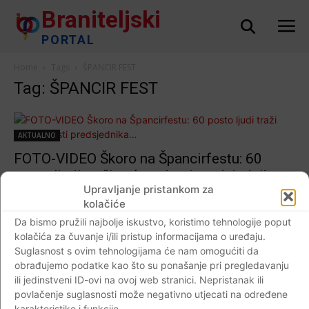
Braniteljski
PORTAL
Home
Tags
ŠPANCIR FEST
Tag: ŠPANCIR FEST
AKTUALNO
FOTO-VIDEO Škoro na Špancirfestu: 60
posto ljudi traži veće ovlasti predsjednika…
Upravljanje pristankom za
Braniteljski portal
-
02.09.2019
0
kolačiće
Da bismo pružili najbolje iskustvo, koristimo tehnologije poput
kolačića za čuvanje i/ili pristup informacijama o uređaju.
Suglasnost s ovim tehnologijama će nam omogućiti da
Impressum
Kontaktirajte nas
Pravila o privatnosti
obrađujemo podatke kao što su ponašanje pri pregledavanju
ili jedinstveni ID-ovi na ovoj web stranici. Nepristanak ili
© Newspaper WordPress Theme by TagDiv
povlačenje suglasnosti može negativno utjecati na određene
karakteristike i funkcije.