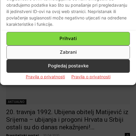
se ovakve teme stavljaju u sitne noćne sate?
obrađujemo podatke kao što su ponašanje pri pregledavanju
ili jedinstveni ID-ovi na ovoj web stranici. Nepristanak ili
Braniteljski portal
-
25.03.2021
0
povlačenje suglasnosti može negativno utjecati na određene
karakteristike i funkcije.
Prihvati
Zabrani
Pogledaj postavke
Pravila o privatnosti
Pravila o privatnosti
AKTUALNO
20. travnja 1992. Ubijena obitelj Matijević iz
Srijema – ubijanja i progoni Hrvata u Srbiji
ostali su do danas nekažnjeni!…
Braniteljski portal
-
20.04.2020
0