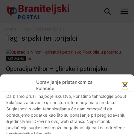
Braniteljski
PORTAL
Home
Tags
Srpski teritorijalci
Tag: srpski teritorijalci
AKTUALNO
Operacija Vihor – glinsko i petrinjsko
Pokuplje u prosincu 1991. godine
Upravljanje pristankom za
Braniteljski portal
-
15.12.2020
0
kolačiće
Da bismo pružili najbolje iskustvo, koristimo tehnologije poput
kolačića za čuvanje i/ili pristup informacijama o uređaju.
Suglasnost s ovim tehnologijama će nam omogućiti da
Impressum
Kontaktirajte nas
Pravila o privatnosti
obrađujemo podatke kao što su ponašanje pri pregledavanju
ili jedinstveni ID-ovi na ovoj web stranici. Nepristanak ili
© Newspaper WordPress Theme by TagDiv
povlačenje suglasnosti može negativno utjecati na određene
karakteristike i funkcije.