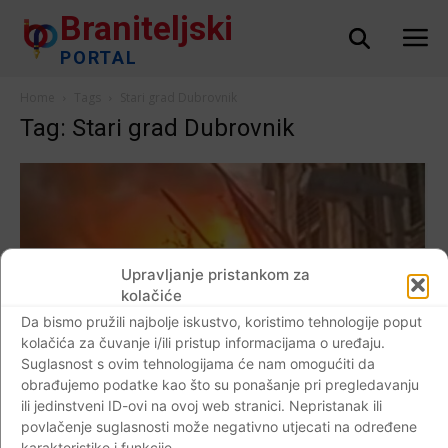
Braniteljski
PORTAL
Home
Tags
Stari grad Dubrovnik
Tag: Stari grad Dubrovnik
Upravljanje pristankom za
kolačiće
Da bismo pružili najbolje iskustvo, koristimo tehnologije poput
kolačića za čuvanje i/ili pristup informacijama o uređaju.
Suglasnost s ovim tehnologijama će nam omogućiti da
obrađujemo podatke kao što su ponašanje pri pregledavanju
ili jedinstveni ID-ovi na ovoj web stranici. Nepristanak ili
povlačenje suglasnosti može negativno utjecati na određene
AKTUALNO
karakteristike i funkcije.