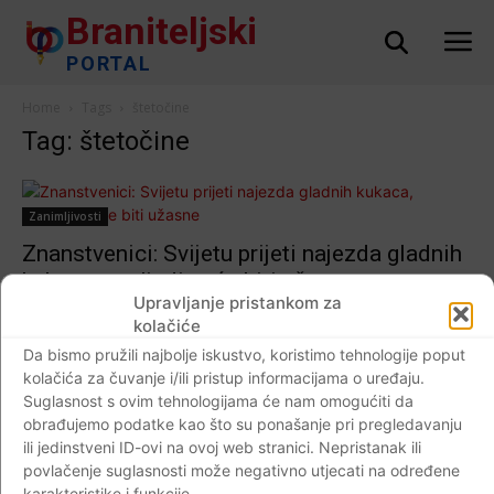
Braniteljski
PORTAL
Home
Tags
štetočine
Tag: štetočine
Zanimljivosti
Znanstvenici: Svijetu prijeti najezda gladnih
kukaca, posljedice će biti užasne
Upravljanje pristankom za
Braniteljski portal
-
31.08.2018
1
kolačiće
Da bismo pružili najbolje iskustvo, koristimo tehnologije poput
kolačića za čuvanje i/ili pristup informacijama o uređaju.
Suglasnost s ovim tehnologijama će nam omogućiti da
Impressum
Kontaktirajte nas
Pravila o privatnosti
obrađujemo podatke kao što su ponašanje pri pregledavanju
ili jedinstveni ID-ovi na ovoj web stranici. Nepristanak ili
© Newspaper WordPress Theme by TagDiv
povlačenje suglasnosti može negativno utjecati na određene
karakteristike i funkcije.