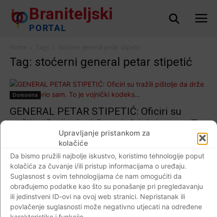
Braniteljski
PORTAL
Home
Tags
Stoćerni general petar stipetić
Tag: stoćerni general petar stipetić
Domovina
GENERAL PETAR STIPETIĆ: Oficiri su
tražili pištolje da drže red. Odobrio sam. To
Upravljanje pristankom za
je vojnički kodeks…
kolačiće
Braniteljski portal
-
16.03.2018
5
Da bismo pružili najbolje iskustvo, koristimo tehnologije poput
kolačića za čuvanje i/ili pristup informacijama o uređaju.
Suglasnost s ovim tehnologijama će nam omogućiti da
obrađujemo podatke kao što su ponašanje pri pregledavanju
ili jedinstveni ID-ovi na ovoj web stranici. Nepristanak ili
Impressum
Kontaktirajte nas
Pravila o privatnosti
povlačenje suglasnosti može negativno utjecati na određene
© Newspaper WordPress Theme by TagDiv
karakteristike i funkcije.