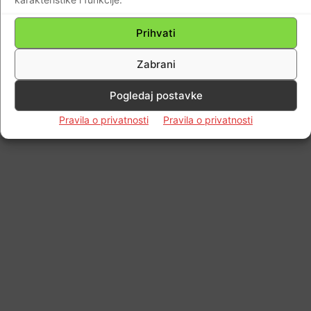
Impressum
Kontaktirajte nas
Pravila o privatnosti
Prihvati
© Newspaper WordPress Theme by TagDiv
Zabrani
Pogledaj postavke
Pravila o privatnosti
Pravila o privatnosti