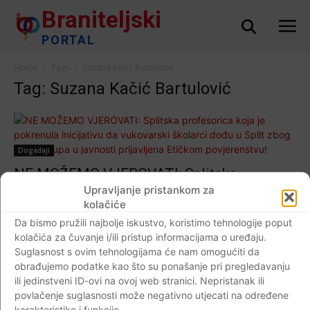
Braniteljski
PORTAL
Home
Tags
Suzana Kačić Bartulović
Tag: Suzana Kačić Bartulović
Događaji
NE MOŽEMO VJEROVATI: Splitska
profesorica koja je pokrenula inicijativu da
Upravljanje pristankom za
kolačiće
vukovarski školarci dođu u Split zbog tog je
Da bismo pružili najbolje iskustvo, koristimo tehnologije poput
istupa u javnosti prijavljena Etičkom
kolačića za čuvanje i/ili pristup informacijama o uređaju.
povjerenstvu!
Suglasnost s ovim tehnologijama će nam omogućiti da
Braniteljski portal
-
14.11.2018
15
obrađujemo podatke kao što su ponašanje pri pregledavanju
ili jedinstveni ID-ovi na ovoj web stranici. Nepristanak ili
povlačenje suglasnosti može negativno utjecati na određene
karakteristike i funkcije.