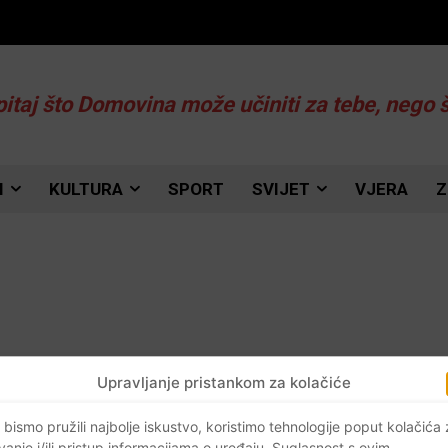
pitaj što Domovina može učiniti za tebe, nego 
I
KULTURA
SPORT
SVIJET
VJERA
Z
Upravljanje pristankom za kolačiće
 bismo pružili najbolje iskustvo, koristimo tehnologije poput kolačića
vanje i/ili pristup informacijama o uređaju. Suglasnost s ovim