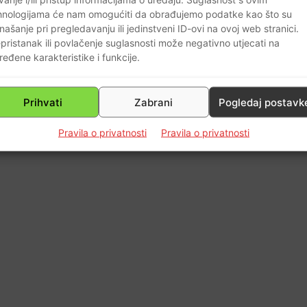
45
hnologijama će nam omogućiti da obrađujemo podatke kao što su
našanje pri pregledavanju ili jedinstveni ID-ovi na ovoj web stranici.
pristanak ili povlačenje suglasnosti može negativno utjecati na
ređene karakteristike i funkcije.
Prihvati
Zabrani
Pogledaj postavk
Pravila o privatnosti
Pravila o privatnosti