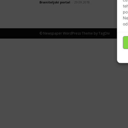
Braniteljski portal
-
29.09.2018
te
po
Ne
od
© Newspaper WordPress Theme by TagDiv