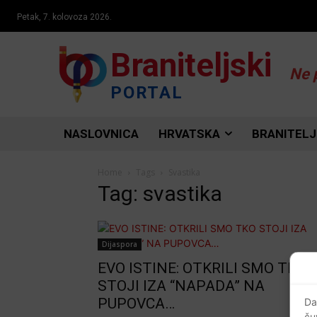
Petak, 7. kolovoza 2026.
Braniteljski
Ne 
PORTAL
NASLOVNICA
HRVATSKA
BRANITELJ
Home
Tags
Svastika
Tag: svastika
Dijaspora
EVO ISTINE: OTKRILI SMO TKO
STOJI IZA “NAPADA” NA
PUPOVCA…
Da
ču