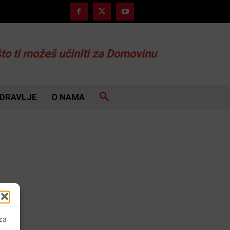
što ti možeš učiniti za Domovinu
DRAVLJE
O NAMA
 za