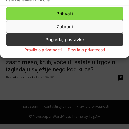
Prihvati
Zabrani
Pogledaj postavke
EU
Pravila o privatnosti
Pravila o privatnosti
TRIKOVI TRGOVAČKIH CENTARA! EVO
zašto meso, kruh, voće ili salata u trgovini
izgledaju svježije nego kod kuće?
Braniteljski portal
-
23.06.2019
0
Impressum
Kontaktirajte nas
Pravila o privatnosti
© Newspaper WordPress Theme by TagDiv