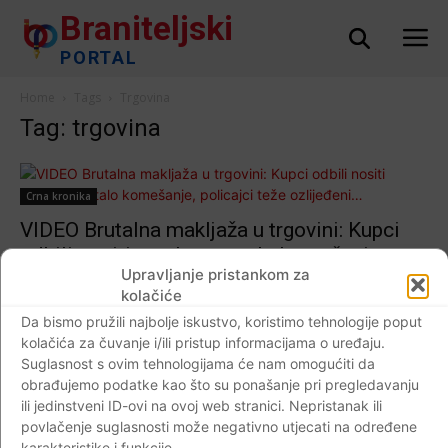
Braniteljski
PORTAL
Home
Tags
Trgovina
Tag: trgovina
Crna kronika
VIDEO Brutalna makljaža u trgovini: Kupci
odbili nositi maske, nastalo komešanje,
Upravljanje pristankom za
policajci teže ozlijeđeni…
kolačiće
Braniteljski portal
-
13.05.2020
0
Da bismo pružili najbolje iskustvo, koristimo tehnologije poput
kolačića za čuvanje i/ili pristup informacijama o uređaju.
Suglasnost s ovim tehnologijama će nam omogućiti da
obrađujemo podatke kao što su ponašanje pri pregledavanju
ili jedinstveni ID-ovi na ovoj web stranici. Nepristanak ili
povlačenje suglasnosti može negativno utjecati na određene
karakteristike i funkcije.