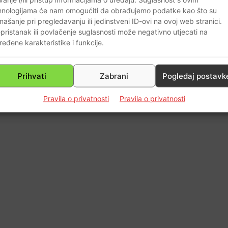
0
hnologijama će nam omogućiti da obrađujemo podatke kao što su
našanje pri pregledavanju ili jedinstveni ID-ovi na ovoj web stranici.
pristanak ili povlačenje suglasnosti može negativno utjecati na
ređene karakteristike i funkcije.
Prihvati
Zabrani
Pogledaj postavk
Pravila o privatnosti
Pravila o privatnosti