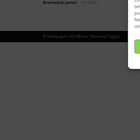
Braniteljski portal
-
04.12.2017
te
po
Ne
od
© Newspaper WordPress Theme by TagDiv