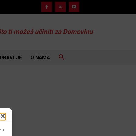
što ti možeš učiniti za Domovinu
DRAVLJE
O NAMA
 za