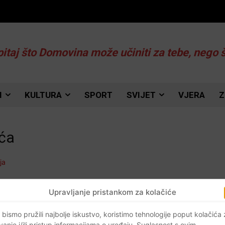
pitaj što Domovina može učiniti za tebe, nego 
I
KULTURA
SPORT
SVIJET
VJERA
Z
ića
Upravljanje pristankom za kolačiće
 bismo pružili najbolje iskustvo, koristimo tehnologije poput kolačića
vanje i/ili pristup informacijama o uređaju. Suglasnost s ovim