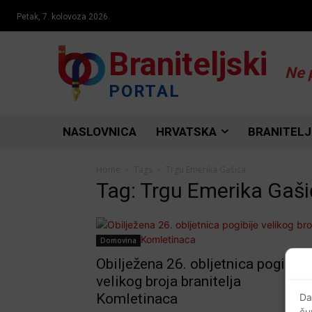
Petak, 7. kolovoza 2026.
Braniteljski
Ne 
PORTAL
NASLOVNICA
HRVATSKA
BRANITELJ
Home
Tags
Trgu Emerika Gašića
Tag: Trgu Emerika Gaš
Domovina
Obilježena 26. obljetnica pogibije
velikog broja branitelja
Komletinaca
Da
ču