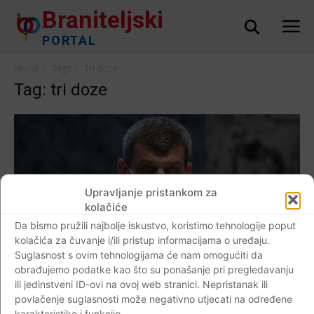
Braniteljski
PORTAL
Home
Tags
Tri doze
Tag: tri doze
Upravljanje pristankom za
kolačiće
Da bismo pružili najbolje iskustvo, koristimo tehnologije poput
kolačića za čuvanje i/ili pristup informacijama o uređaju.
Suglasnost s ovim tehnologijama će nam omogućiti da
obrađujemo podatke kao što su ponašanje pri pregledavanju
ili jedinstveni ID-ovi na ovoj web stranici. Nepristanak ili
AKTUALNO
povlačenje suglasnosti može negativno utjecati na određene
karakteristike i funkcije.