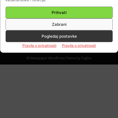
VIDEO Epidemiolog Kaić: Ima ih čak i koji su
primili tri doze da obolijevaju, a najviše je
Prihvati
onih koji su primili dvije
Braniteljski portal
-
26.12.2021
0
Zabrani
Pogledaj postavke
Pravila o privatnosti
Pravila o privatnosti
Impressum
Kontaktirajte nas
Pravila o privatnosti
© Newspaper WordPress Theme by TagDiv