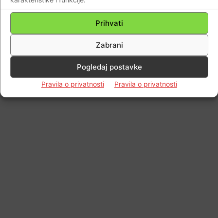
Impressum
Kontaktirajte nas
Pravila o privatnosti
Prihvati
© Newspaper WordPress Theme by TagDiv
Zabrani
Pogledaj postavke
Pravila o privatnosti
Pravila o privatnosti