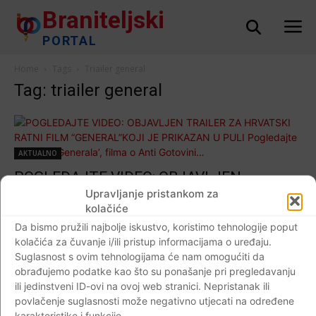
Braniteljski
PORTAL
Home
Tags
Triailer general
Tag: triailer general
AKTUALNO
POGLEDAJTE VIDEO: OBJAVLJEN
TRAILER ZA HRVATSKI RATNI FILM
Upravljanje pristankom za
kolačiće
“GENERAL”KOJI JE PRIKAZAN U PULI
Da bismo pružili najbolje iskustvo, koristimo tehnologije poput
Pogledajte scene iz ‘Generala’, filma o Anti
kolačića za čuvanje i/ili pristup informacijama o uređaju.
Gotovini…
Suglasnost s ovim tehnologijama će nam omogućiti da
Braniteljski portal
-
23.07.2019
0
obrađujemo podatke kao što su ponašanje pri pregledavanju
ili jedinstveni ID-ovi na ovoj web stranici. Nepristanak ili
povlačenje suglasnosti može negativno utjecati na određene
karakteristike i funkcije.