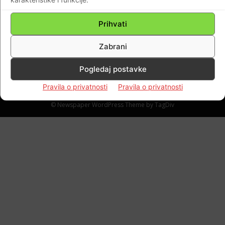
(FOTO-VIDEO)VELIKO NEVRIJEME! U
POŽEGI TUČA VELIČINE ORAHA I VEĆA
Prihvati
Braniteljski portal
-
25.06.2021
0
Zabrani
Pogledaj postavke
Pravila o privatnosti
Pravila o privatnosti
Impressum
Kontaktirajte nas
Pravila o privatnosti
© Newspaper WordPress Theme by TagDiv