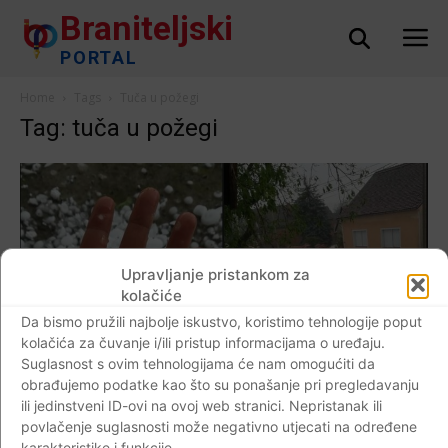
Braniteljski
PORTAL
Home
Tags
Tuča u požegi
Tag: tuča u požegi
Upravljanje pristankom za
kolačiće
Da bismo pružili najbolje iskustvo, koristimo tehnologije poput
kolačića za čuvanje i/ili pristup informacijama o uređaju.
Suglasnost s ovim tehnologijama će nam omogućiti da
obrađujemo podatke kao što su ponašanje pri pregledavanju
ili jedinstveni ID-ovi na ovoj web stranici. Nepristanak ili
povlačenje suglasnosti može negativno utjecati na određene
AKTUALNO
karakteristike i funkcije.