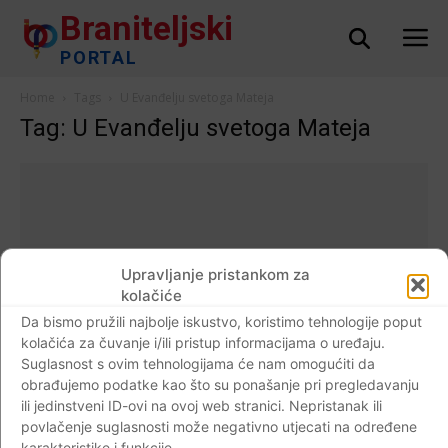
Braniteljski
PORTAL
Home
Tags
U Evanđelju svetoga Mateja
Tag: U Evanđelju svetoga Mateja
Upravljanje pristankom za
kolačiće
Da bismo pružili najbolje iskustvo, koristimo tehnologije poput
kolačića za čuvanje i/ili pristup informacijama o uređaju.
Suglasnost s ovim tehnologijama će nam omogućiti da
obrađujemo podatke kao što su ponašanje pri pregledavanju
ili jedinstveni ID-ovi na ovoj web stranici. Nepristanak ili
Vjera
povlačenje suglasnosti može negativno utjecati na određene
21. prosinca sveti Mihej – prorok koji je
karakteristike i funkcije.