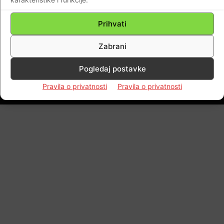
najavio da će se Mesija roditi u Betlehemu!
Prihvati
Braniteljski portal
-
21.12.2017
0
Zabrani
Pogledaj postavke
Impressum
Kontaktirajte nas
Pravila o privatnosti
Pravila o privatnosti
Pravila o privatnosti
© Newspaper WordPress Theme by TagDiv