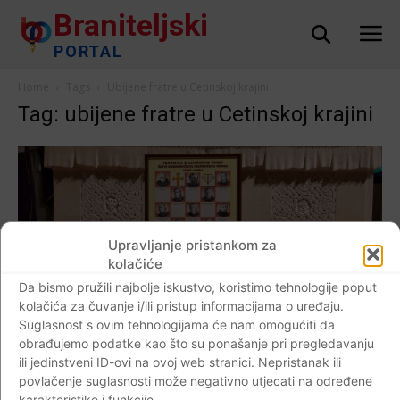
Braniteljski
PORTAL
Home
Tags
Ubijene fratre u Cetinskoj krajini
Tag: ubijene fratre u Cetinskoj krajini
Upravljanje pristankom za
kolačiće
Da bismo pružili najbolje iskustvo, koristimo tehnologije poput
kolačića za čuvanje i/ili pristup informacijama o uređaju.
Suglasnost s ovim tehnologijama će nam omogućiti da
obrađujemo podatke kao što su ponašanje pri pregledavanju
ili jedinstveni ID-ovi na ovoj web stranici. Nepristanak ili
povlačenje suglasnosti može negativno utjecati na određene
AKTUALNO
karakteristike i funkcije.