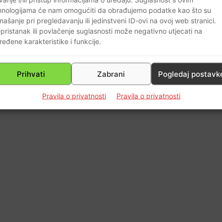
hnologijama će nam omogućiti da obrađujemo podatke kao što su
našanje pri pregledavanju ili jedinstveni ID-ovi na ovoj web stranici.
0
pristanak ili povlačenje suglasnosti može negativno utjecati na
ređene karakteristike i funkcije.
Prihvati
Zabrani
Pogledaj postavk
Pravila o privatnosti
Pravila o privatnosti