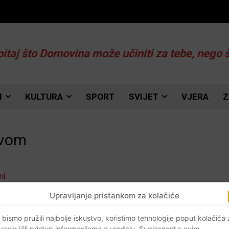
pitaj što Domovina može učiniti za tebe, nego 
I
KULTURA
SPORT
SVIJET
VJERA
Z
avom
Upravljanje pristankom za kolačiće
a
 bismo pružili najbolje iskustvo, koristimo tehnologije poput kolačića
vanje i/ili pristup informacijama o uređaju. Suglasnost s ovim