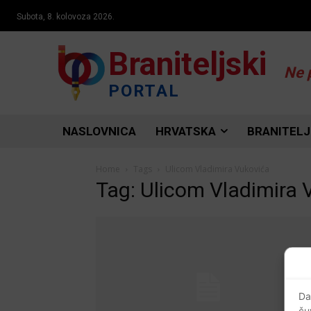
Subota, 8. kolovoza 2026.
Braniteljski
Ne 
PORTAL
NASLOVNICA
HRVATSKA
BRANITELJ
Home
Tags
Ulicom Vladimira Vukovića
Tag: Ulicom Vladimira 
Da
ču