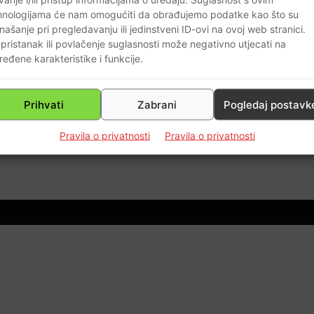
hnologijama će nam omogućiti da obrađujemo podatke kao što su
našanje pri pregledavanju ili jedinstveni ID-ovi na ovoj web stranici.
pristanak ili povlačenje suglasnosti može negativno utjecati na
ređene karakteristike i funkcije.
e
Prihvati
Zabrani
Pogledaj postavk
Pravila o privatnosti
Pravila o privatnosti
0