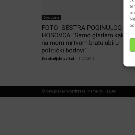
te
po
Domovina
Ne
od
FOTO -SESTRA POGINULOG
HOSOVCA: ‘Samo gledam kako s
na mom mrtvom bratu ubiru
politički bodovi’
Braniteljski portal
-
11.07.2019
© Newspaper WordPress Theme by TagDiv