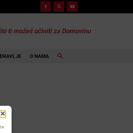
što ti možeš učiniti za Domovinu
DRAVLJE
O NAMA
 za