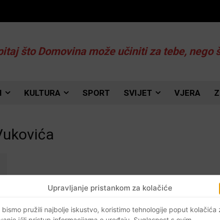
pitaj što Domovina može učiniti za tebe, nego 
I
KULTURA
SPORT
SVIJET
VJERA
Z
Vukovića
Upravljanje pristankom za kolačiće
 bismo pružili najbolje iskustvo, koristimo tehnologije poput kolačića
vanje i/ili pristup informacijama o uređaju. Suglasnost s ovim