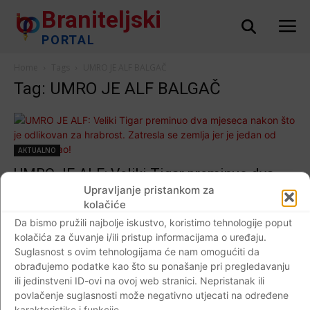
Braniteljski
PORTAL
Home
Tags
UMRO JE ALF BALGAČ
Tag: UMRO JE ALF BALGAČ
AKTUALNO
UMRO JE ALF: Veliki Tigar preminuo dva
mjeseca nakon što je odlikovan za hrabrost.
Upravljanje pristankom za
kolačiće
Zatresla se zemlja jer je jedan od ‘divova’
Da bismo pružili najbolje iskustvo, koristimo tehnologije poput
pao!
kolačića za čuvanje i/ili pristup informacijama o uređaju.
Braniteljski portal
-
24.12.2020
0
Suglasnost s ovim tehnologijama će nam omogućiti da
obrađujemo podatke kao što su ponašanje pri pregledavanju
ili jedinstveni ID-ovi na ovoj web stranici. Nepristanak ili
povlačenje suglasnosti može negativno utjecati na određene
karakteristike i funkcije.