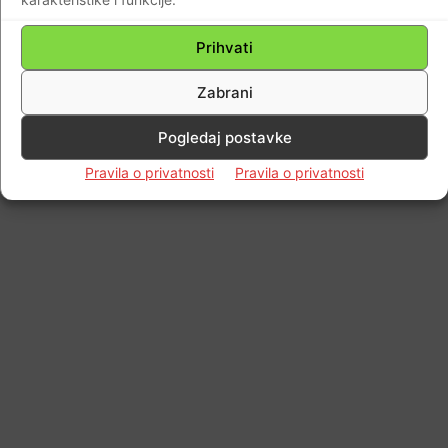
Impressum
Kontaktirajte nas
Pravila o privatnosti
© Newspaper WordPress Theme by TagDiv
Prihvati
Zabrani
Pogledaj postavke
Pravila o privatnosti
Pravila o privatnosti