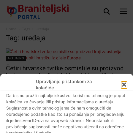
Braniteljski
PORTAL
Home
Tags
Uređaja
Tag: uređaja
AKTUALNO
Četiri hrvatske tvrtke osmislile su proizvod
koji zaustavlja Covid-19, upiti im stižu iz
Upravljanje pristankom za
cijele Europe
kolačiće
Braniteljski portal
-
08.11.2020
0
Da bismo pružili najbolje iskustvo, koristimo tehnologije poput
kolačića za čuvanje i/ili pristup informacijama o uređaju.
Suglasnost s ovim tehnologijama će nam omogućiti da
obrađujemo podatke kao što su ponašanje pri pregledavanju
ili jedinstveni ID-ovi na ovoj web stranici. Nepristanak ili
Impressum
Kontaktirajte nas
Pravila o privatnosti
povlačenje suglasnosti može negativno utjecati na određene
© Newspaper WordPress Theme by TagDiv
karakteristike i funkcije.