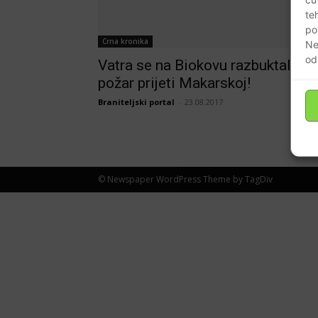
te
po
Crna kronika
Ne
od
Vatra se na Biokovu razbuktala,
požar prijeti Makarskoj!
Braniteljski portal
-
23.08.2017
© Newspaper WordPress Theme by TagDiv