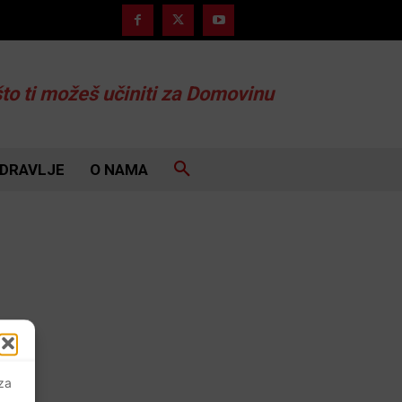
što ti možeš učiniti za Domovinu
DRAVLJE
O NAMA
 za