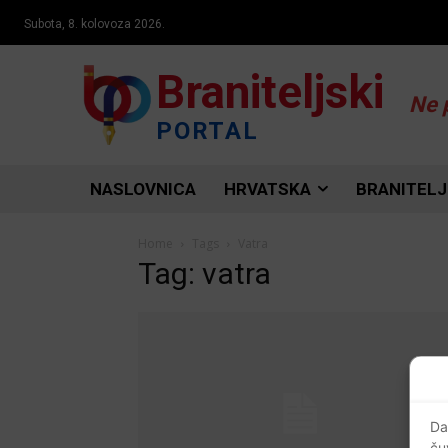
Subota, 8. kolovoza 2026.
Braniteljski
Ne 
PORTAL
NASLOVNICA
HRVATSKA
BRANITELJ
Home
Tags
Vatra
Tag: vatra
Da
ču