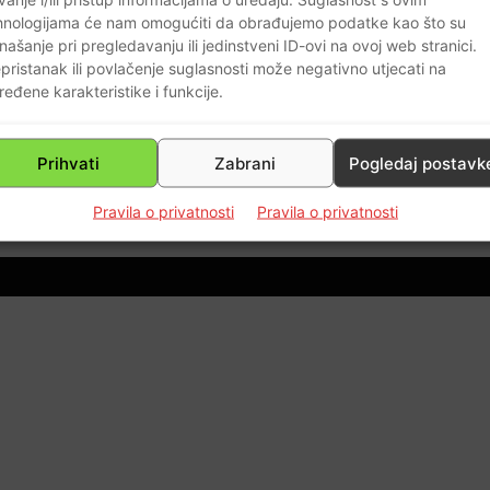
hnologijama će nam omogućiti da obrađujemo podatke kao što su
našanje pri pregledavanju ili jedinstveni ID-ovi na ovoj web stranici.
pristanak ili povlačenje suglasnosti može negativno utjecati na
ređene karakteristike i funkcije.
0
Prihvati
Zabrani
Pogledaj postavk
Pravila o privatnosti
Pravila o privatnosti