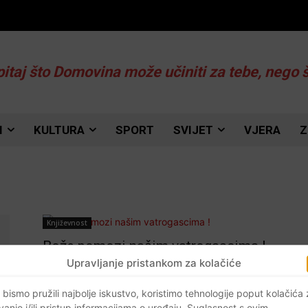
pitaj što Domovina može učiniti za tebe, nego 
I
KULTURA
SPORT
SVIJET
VJERA
Z
Književnost
Bože pomozi našim vatrogascima !
Upravljanje pristankom za kolačiće
Braniteljski portal
-
22.08.2017
0
 bismo pružili najbolje iskustvo, koristimo tehnologije poput kolačića
vanje i/ili pristup informacijama o uređaju. Suglasnost s ovim