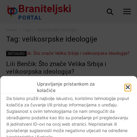
Braniteljski
PORTAL
Home
Tags
Velikosrpske ideologije
Tag: velikosrpske ideologije
AKTUALNO
Lili Benčik: Što znače Velika Srbija i
velikosrpska ideologija?
Braniteljski portal
-
10.12.2020
0
Upravljanje pristankom za
kolačiće
Da bismo pružili najbolje iskustvo, koristimo tehnologije poput
kolačića za čuvanje i/ili pristup informacijama o uređaju.
Suglasnost s ovim tehnologijama će nam omogućiti da
AKTUALNO
obrađujemo podatke kao što su ponašanje pri pregledavanju
Hrvatska u procjepu”„Izgleda da su se Hrvati
ili jedinstveni ID-ovi na ovoj web stranici. Nepristanak ili
već umorili od vlastite države pa njenu
povlačenje suglasnosti može negativno utjecati na određene
karakteristike i funkcije.