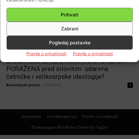
sudbinu olako prepuštaju onima koji su sve
činili da je ne bude“…A gdje je Članak
Prihvati
1.Ustava RH ?
Braniteljski portal
-
06.09.2020
0
Zabrani
Pogledaj postavke
Domovina
Pravila o privatnosti
Pravila o privatnosti
SANJA BILAČ: JE LI HRVATSKA DRŽAVA
PORAŽENA pred silovitim udarima
četničke i velikosrpske ideologije?
Braniteljski portal
-
07.02.2019
0
Impressum
Kontaktirajte nas
Pravila o privatnosti
© Newspaper WordPress Theme by TagDiv