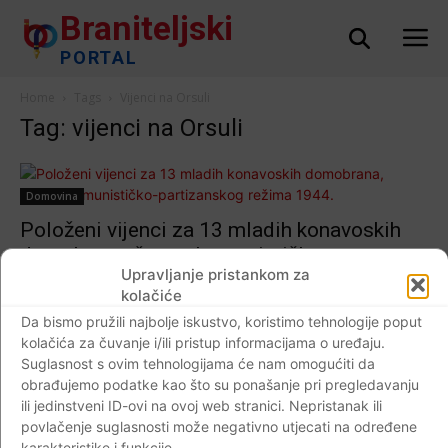
Braniteljski
PORTAL
Home
Tags
Vijenci na Orsuli
Tag: vijenci na Orsuli
Domovina
Položeni vijenci za 13 mladih konavoskih
domobrana, žrtava komunističko-
Upravljanje pristankom za
partizanskog režima 1944.
kolačiće
Braniteljski portal
-
19.10.2017
3
Da bismo pružili najbolje iskustvo, koristimo tehnologije poput
kolačića za čuvanje i/ili pristup informacijama o uređaju.
Suglasnost s ovim tehnologijama će nam omogućiti da
obrađujemo podatke kao što su ponašanje pri pregledavanju
ili jedinstveni ID-ovi na ovoj web stranici. Nepristanak ili
Impressum
Kontaktirajte nas
Pravila o privatnosti
povlačenje suglasnosti može negativno utjecati na određene
© Newspaper WordPress Theme by TagDiv
karakteristike i funkcije.