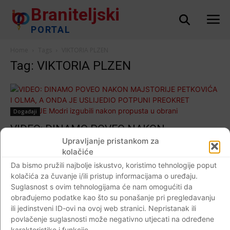
Braniteljski
PORTAL
Home
Tags
VIKTORIA PLZEN
Tag: VIKTORIA PLZEN
Događaji
VIDEO: DINAMO POVEO NAKON
MAJSTORIJE PETKOVIĆA I OLMA, A
Upravljanje pristankom za
kolačiće
ONDA JE USLIJEDIO POTPUNI PREOKRET
Da bismo pružili najbolje iskustvo, koristimo tehnologije poput
VIKTORIJE Modri izgubili nakon propusta u
kolačića za čuvanje i/ili pristup informacijama o uređaju.
obrani
Suglasnost s ovim tehnologijama će nam omogućiti da
Braniteljski portal
-
14.02.2019
0
obrađujemo podatke kao što su ponašanje pri pregledavanju
ili jedinstveni ID-ovi na ovoj web stranici. Nepristanak ili
povlačenje suglasnosti može negativno utjecati na određene
karakteristike i funkcije.