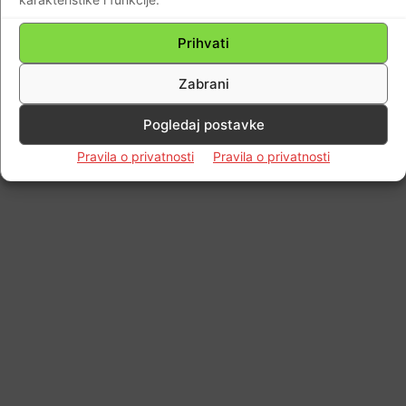
Impressum
Kontaktirajte nas
Pravila o privatnosti
Prihvati
© Newspaper WordPress Theme by TagDiv
Zabrani
Pogledaj postavke
Pravila o privatnosti
Pravila o privatnosti