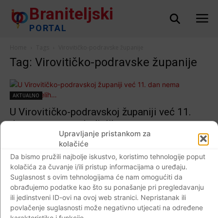
Braniteljski
PORTAL
Home
Tags
Virovitičko-podravske županije
Tag: Virovitičko-podravske županije
AKTUALNO
U Virovitičko-podravskoj županiji već 11.
dan nema novooboljelih…
Upravljanje pristankom za
Braniteljski portal
-
12.04.2020
0
kolačiće
Da bismo pružili najbolje iskustvo, koristimo tehnologije poput
kolačića za čuvanje i/ili pristup informacijama o uređaju.
Suglasnost s ovim tehnologijama će nam omogućiti da
Impressum
Kontaktirajte nas
Pravila o privatnosti
obrađujemo podatke kao što su ponašanje pri pregledavanju
ili jedinstveni ID-ovi na ovoj web stranici. Nepristanak ili
© Newspaper WordPress Theme by TagDiv
povlačenje suglasnosti može negativno utjecati na određene
karakteristike i funkcije.