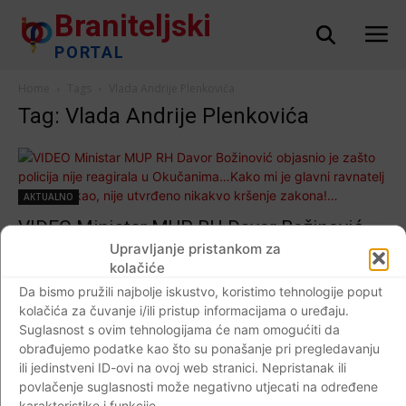
Braniteljski
PORTAL
Home
Tags
Vlada Andrije Plenkovića
Tag: Vlada Andrije Plenkovića
AKTUALNO
VIDEO Ministar MUP RH Davor Božinović
objasnio je zašto policija nije reagirala u
Upravljanje pristankom za
kolačiće
Okučanima…Kako mi je glavni ravnatelj
Da bismo pružili najbolje iskustvo, koristimo tehnologije poput
policije rekao, nije utvrđeno nikakvo kršenje
kolačića za čuvanje i/ili pristup informacijama o uređaju.
zakona!…
Suglasnost s ovim tehnologijama će nam omogućiti da
Braniteljski portal
-
01.05.2020
0
obrađujemo podatke kao što su ponašanje pri pregledavanju
ili jedinstveni ID-ovi na ovoj web stranici. Nepristanak ili
povlačenje suglasnosti može negativno utjecati na određene
karakteristike i funkcije.