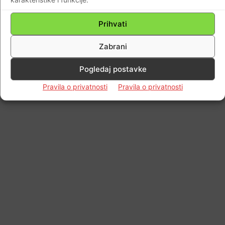
Impressum
Kontaktirajte nas
Pravila o privatnosti
Prihvati
© Newspaper WordPress Theme by TagDiv
Zabrani
Pogledaj postavke
Pravila o privatnosti
Pravila o privatnosti