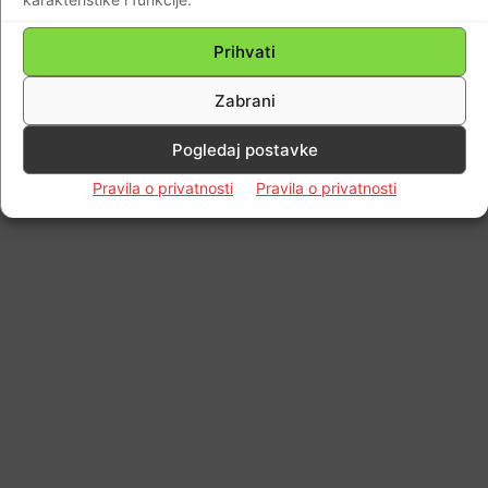
Impressum
Kontaktirajte nas
Pravila o privatnosti
© Newspaper WordPress Theme by TagDiv
Prihvati
Zabrani
Pogledaj postavke
Pravila o privatnosti
Pravila o privatnosti