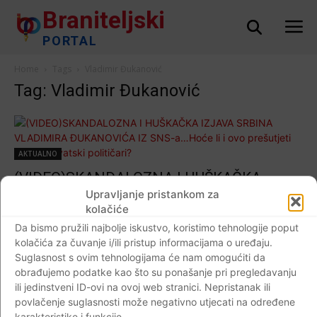
Braniteljski
PORTAL
Home
Tags
Vladimir Đukanović
Tag: Vladimir Đukanović
AKTUALNO
(VIDEO)SKANDALOZNA I HUŠKAČKA
IZJAVA SRBINA VLADIMIRA ĐUKANOVIĆA
Upravljanje pristankom za
kolačiće
IZ SNS-a…Hoće li i ovo prešutjeti vodeći
Da bismo pružili najbolje iskustvo, koristimo tehnologije poput
hrvatski političari?
kolačića za čuvanje i/ili pristup informacijama o uređaju.
Braniteljski portal
-
23.08.2019
0
Suglasnost s ovim tehnologijama će nam omogućiti da
obrađujemo podatke kao što su ponašanje pri pregledavanju
ili jedinstveni ID-ovi na ovoj web stranici. Nepristanak ili
povlačenje suglasnosti može negativno utjecati na određene
karakteristike i funkcije.