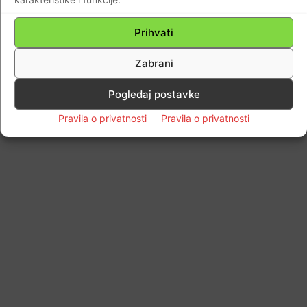
Impressum
Kontaktirajte nas
Pravila o privatnosti
© Newspaper WordPress Theme by TagDiv
Prihvati
Zabrani
Pogledaj postavke
Pravila o privatnosti
Pravila o privatnosti