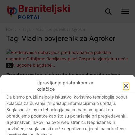
Braniteljski
PORTAL
Home
Tags
Vladin povjerenik za Agrokor
Tag: Vladin povjerenik za Agrokor
EU
Predstavnica dobavljača pred novinarima
pokidala nagodbu: Odbijamo Ramljakov
Upravljanje pristankom za
kolačiće
plan! Gospoda vjerojatno neće imati ugodne
Da bismo pružili najbolje iskustvo, koristimo tehnologije poput
blagdane…
kolačića za čuvanje i/ili pristup informacijama o uređaju.
Braniteljski portal
-
21.12.2017
0
Suglasnost s ovim tehnologijama će nam omogućiti da
obrađujemo podatke kao što su ponašanje pri pregledavanju
ili jedinstveni ID-ovi na ovoj web stranici. Nepristanak ili
povlačenje suglasnosti može negativno utjecati na određene
karakteristike i funkcije.