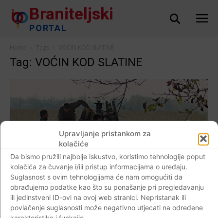
Braniteljski
PORTAL
Home
Tags
VOĆIN KOD SLATINE
Tag: VOĆIN KOD SLATINE
Upravljanje pristankom za
kolačiće
Da bismo pružili najbolje iskustvo, koristimo tehnologije poput
kolačića za čuvanje i/ili pristup informacijama o uređaju.
Suglasnost s ovim tehnologijama će nam omogućiti da
AKTUALNO
obrađujemo podatke kao što su ponašanje pri pregledavanju
VIDEO Obilježena tužna obljetnica, trideset
ili jedinstveni ID-ovi na ovoj web stranici. Nepristanak ili
godina od srpskog masakra u Voćinu kod
povlačenje suglasnosti može negativno utjecati na određene
karakteristike i funkcije.