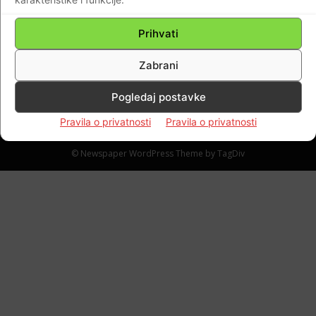
Slatine! Neke su žrtve zaklane i nakon toga
zapaljene…Centar Voćina podsjećao je na
Prihvati
Hirošimu!
Braniteljski portal
-
14.12.2021
0
Zabrani
Pogledaj postavke
Pravila o privatnosti
Pravila o privatnosti
Impressum
Kontaktirajte nas
Pravila o privatnosti
© Newspaper WordPress Theme by TagDiv