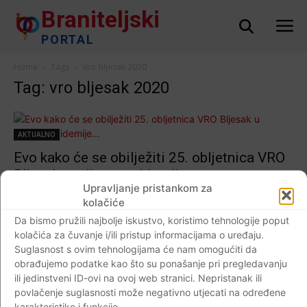
Braniteljski
PORTAL
Home
Tags
Vro bljesak 2020
Tag: vro bljesak 2020
AKTUALNO
Evo kako će se obilježiti 25. obljetnica VRO
Bljesak u vrijeme epidemije…
Upravljanje pristankom za
Braniteljski portal
-
30.04.2020
0
kolačiće
Da bismo pružili najbolje iskustvo, koristimo tehnologije poput
kolačića za čuvanje i/ili pristup informacijama o uređaju.
Suglasnost s ovim tehnologijama će nam omogućiti da
Impressum
Kontaktirajte nas
Pravila o privatnosti
obrađujemo podatke kao što su ponašanje pri pregledavanju
ili jedinstveni ID-ovi na ovoj web stranici. Nepristanak ili
© Newspaper WordPress Theme by TagDiv
povlačenje suglasnosti može negativno utjecati na određene
karakteristike i funkcije.