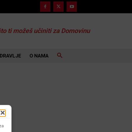
što ti možeš učiniti za Domovinu
DRAVLJE
O NAMA
 za