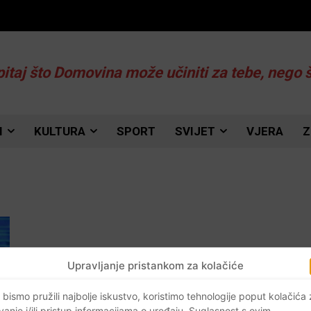
pitaj što Domovina može učiniti za tebe, nego 
I
KULTURA
SPORT
SVIJET
VJERA
Z
Upravljanje pristankom za kolačiće
 bismo pružili najbolje iskustvo, koristimo tehnologije poput kolačića
vanje i/ili pristup informacijama o uređaju. Suglasnost s ovim