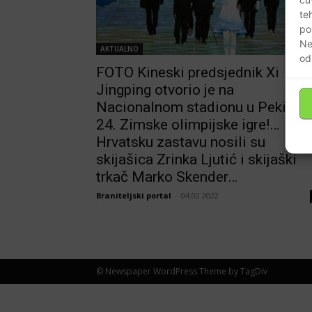
te
po
Ne
AKTUALNO
od
FOTO Kineski predsjednik Xi
Jingping otvorio je na
Nacionalnom stadionu u Pekingu
24. Zimske olimpijske igre!…
Hrvatsku zastavu nosili su
skijašica Zrinka Ljutić i skijaški
trkač Marko Skender…
Braniteljski portal
-
04.02.2022
© Newspaper WordPress Theme by TagDiv