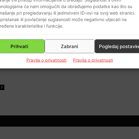
hnologijama će nam omogućiti da obrađujemo podatke kao što su
našanje pri pregledavanju ili jedinstveni ID-ovi na ovoj web stranici.
pristanak ili povlačenje suglasnosti može negativno utjecati na
ređene karakteristike i funkcije.
Prihvati
Zabrani
Pogledaj postavk
Pravila o privatnosti
Pravila o privatnosti
0