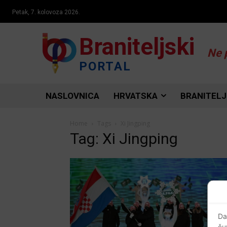
Petak, 7. kolovoza 2026.
Braniteljski
Ne 
PORTAL
NASLOVNICA
HRVATSKA
BRANITELJ
Home
Tags
Xi Jingping
Tag: Xi Jingping
Da
ču