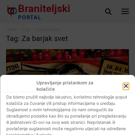
Braniteljski
PORTAL
Home
Tags
Za barjak svet
Tag: Za barjak svet
Upravljanje pristankom za
kolačiće
Da bismo pružili najbolje iskustvo, koristimo tehnologije poput
kolačića za čuvanje i/ili pristup informacijama o uređaju.
Suglasnost s ovim tehnologijama će nam omogućiti da
obrađujemo podatke kao što su ponašanje pri pregledavanju
ili jedinstveni ID-ovi na ovoj web stranici. Nepristanak ili
povlačenje suglasnosti može negativno utjecati na određene
karakteristike i funkcije.