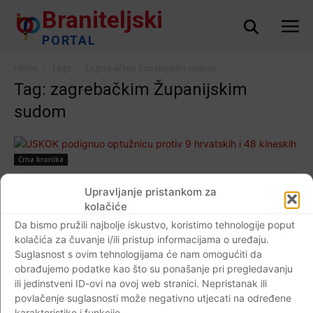
Braniteljski
PORTAL
Home
Tags
Zagrebačkim Županijskim sudom
Tag: zagrebačkim Županijskim
sudom
Crna kronika
USKOK podignuo optužnicu protiv 9
Upravljanje pristankom za
hrvatskih i 48 kineskih državljana…
kolačiće
Braniteljski portal
-
02.01.2018
0
Da bismo pružili najbolje iskustvo, koristimo tehnologije poput
kolačića za čuvanje i/ili pristup informacijama o uređaju.
Suglasnost s ovim tehnologijama će nam omogućiti da
obrađujemo podatke kao što su ponašanje pri pregledavanju
ili jedinstveni ID-ovi na ovoj web stranici. Nepristanak ili
Impressum
Kontaktirajte nas
Pravila o privatnosti
povlačenje suglasnosti može negativno utjecati na određene
karakteristike i funkcije.