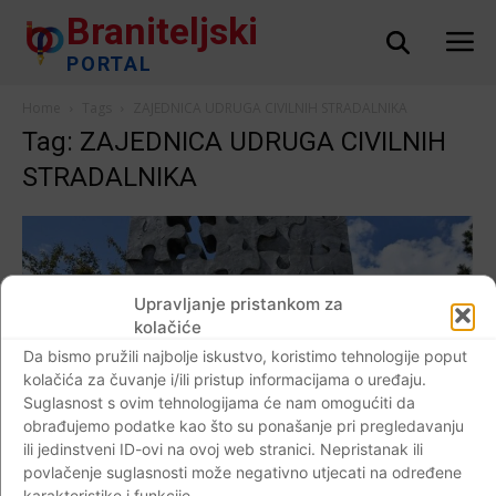
Braniteljski
PORTAL
Home
Tags
ZAJEDNICA UDRUGA CIVILNIH STRADALNIKA
Tag: ZAJEDNICA UDRUGA CIVILNIH
STRADALNIKA
Upravljanje pristankom za
kolačiće
Da bismo pružili najbolje iskustvo, koristimo tehnologije poput
kolačića za čuvanje i/ili pristup informacijama o uređaju.
Suglasnost s ovim tehnologijama će nam omogućiti da
obrađujemo podatke kao što su ponašanje pri pregledavanju
ili jedinstveni ID-ovi na ovoj web stranici. Nepristanak ili
povlačenje suglasnosti može negativno utjecati na određene
AKTUALNO
karakteristike i funkcije.