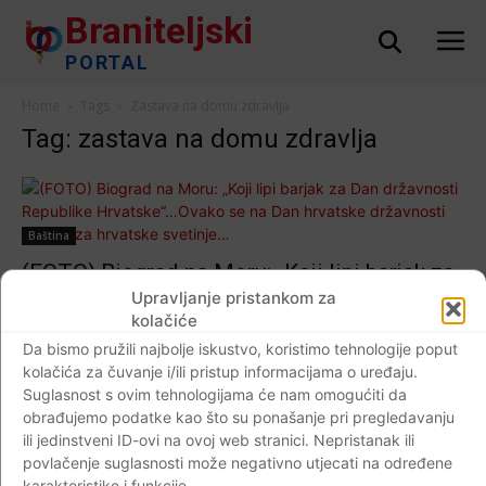
Braniteljski
PORTAL
Home
Tags
Zastava na domu zdravlja
Tag: zastava na domu zdravlja
Baština
(FOTO) Biograd na Moru: „Koji lipi barjak za
Dan državnosti Republike Hrvatske“…Ovako
Upravljanje pristankom za
kolačiće
se na Dan hrvatske državnosti brigaju za
Da bismo pružili najbolje iskustvo, koristimo tehnologije poput
hrvatske svetinje…
kolačića za čuvanje i/ili pristup informacijama o uređaju.
Braniteljski portal
-
31.05.2020
0
Suglasnost s ovim tehnologijama će nam omogućiti da
obrađujemo podatke kao što su ponašanje pri pregledavanju
ili jedinstveni ID-ovi na ovoj web stranici. Nepristanak ili
povlačenje suglasnosti može negativno utjecati na određene
karakteristike i funkcije.