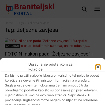
Braniteljski
PORTAL
Home
Tags
željezna zavjesa
Tag: željezna zavjesa
AKTUALNO
FOTO Ni nakon pada “Željezne zavjese” i
Europske Rezolucije o osudi totalitarnih
Upravljanje pristankom za
sustava, oni ne odustaju…
kolačiće
Braniteljski portal
-
17.05.2020
0
Da bismo pružili najbolje iskustvo, koristimo tehnologije poput
kolačića za čuvanje i/ili pristup informacijama o uređaju.
Suglasnost s ovim tehnologijama će nam omogućiti da
obrađujemo podatke kao što su ponašanje pri pregledavanju
ili jedinstveni ID-ovi na ovoj web stranici. Nepristanak ili
Impressum
Kontaktirajte nas
Pravila o privatnosti
povlačenje suglasnosti može negativno utjecati na određene
© Newspaper WordPress Theme by TagDiv
karakteristike i funkcije.