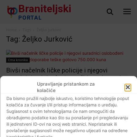
Braniteljski
PORTAL
Home
Tags
Željko Jurković
Tag: Željko Jurković
Crna kronika
Bivši načelnik ličke policije i njegovi
suradnici oslobođeni optužbi za zloporabe
Upravljanje pristankom za
teške gotovo 750.000 kuna
kolačiće
Braniteljski portal
-
11.03.2019
3
Da bismo pružili najbolje iskustvo, koristimo tehnologije poput
kolačića za čuvanje i/ili pristup informacijama o uređaju.
Suglasnost s ovim tehnologijama će nam omogućiti da
obrađujemo podatke kao što su ponašanje pri pregledavanju
ili jedinstveni ID-ovi na ovoj web stranici. Nepristanak ili
Impressum
Kontaktirajte nas
Pravila o privatnosti
povlačenje suglasnosti može negativno utjecati na određene
© Newspaper WordPress Theme by TagDiv
karakteristike i funkcije.